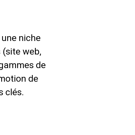
r une niche
 (site web,
rs gammes de
omotion de
s clés.