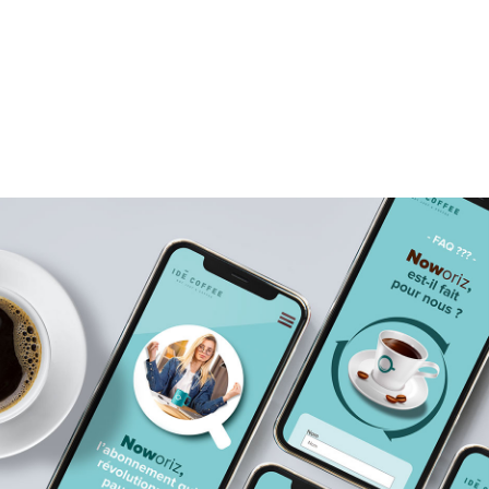
pauses-café en entreprise.
Réception automatique et à intervalles réguliers de
tous les ingrédients de votre pause-café idéale.
Détendez-vous, nous nous occupons de tout.
From now on, no worries anymore