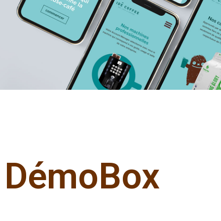
DémoBox
Découvrir son futur café !